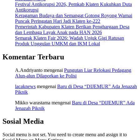
Festival Antikorupsi 2026, Pemkab Klaten Kukuhkan Duta
Antikorupsi
Keragaman Budaya dan Semangat Gotong Royong Warnai
Puncak Peringatan Hari Jadi Klaten ke-222
Pemerintah Kabupaten Klaten Berikan Penghargaan Desa
dan Lembaga Layak Anak pada HAN 2026
Semarak Klaten Fair 2026: Wadah Unjuk Gigi Ratusan
Produk Unggulan UMKM dan IKM Lokal
Komentar Terbaru
A.Andriyanto
mengenai
Pungutan Liar Relokasi Pedagang
Alun-alun Dilaporkan ke Polisi
lacaknews
mengenai
Baru di Desa “DIJEMUR” Ada Jenazah
Piknik
Mikko warastama
mengenai
Baru di Desa “DIJEMUR” Ada
Jenazah Piknik
Sosial Media
Social menu is not set. You need to create menu and assign it to