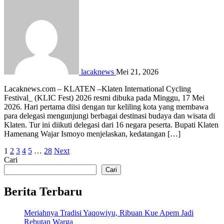
lacaknews
Mei 21, 2026
Lacaknews.com – KLATEN –Klaten International Cycling
Festival_ (KLIC Fest) 2026 resmi dibuka pada Minggu, 17 Mei
2026. Hari pertama diisi dengan tur keliling kota yang membawa
para delegasi mengunjungi berbagai destinasi budaya dan wisata di
Klaten. Tur ini diikuti delegasi dari 16 negara peserta. Bupati Klaten
Hamenang Wajar Ismoyo menjelaskan, kedatangan […]
Paginasi
1
2
3
4
5
…
28
Next
Cari
pos
Cari
Berita Terbaru
Meriahnya Tradisi Yaqowiyu, Ribuan Kue Apem Jadi
Rebutan Warga