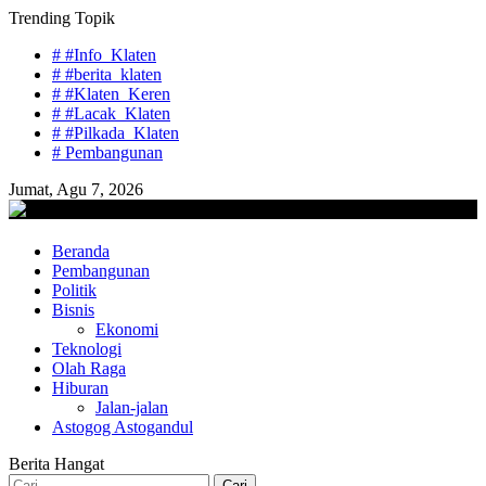
Skip
Trending Topik
to
# #Info_Klaten
content
# #berita_klaten
# #Klaten_Keren
# #Lacak_Klaten
# #Pilkada_Klaten
# Pembangunan
Jumat, Agu 7, 2026
lacaknews.com
Beranda
Lacak Gaya Baru
Pembangunan
Politik
Bisnis
Ekonomi
Teknologi
Olah Raga
Hiburan
Jalan-jalan
Astogog Astogandul
Berita Hangat
Cari